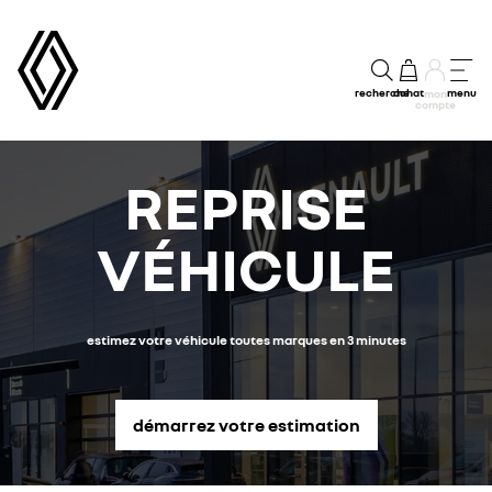
recherche
achat
menu
mon
compte
REPRISE
VÉHICULE
estimez votre véhicule toutes marques en 3 minutes
démarrez votre estimation